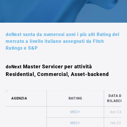
doNext vanta da numerosi anni i più alti Rating del
mercato a livello italiano assegnati da Fitch
Ratings e S&P
Master Servicer per attività
doNext
Residential, Commercial, Asset-backend
DATA DI
AGENZIA
RATING
RILASCIO
MS2+
dec-24
MS2+
feb-22