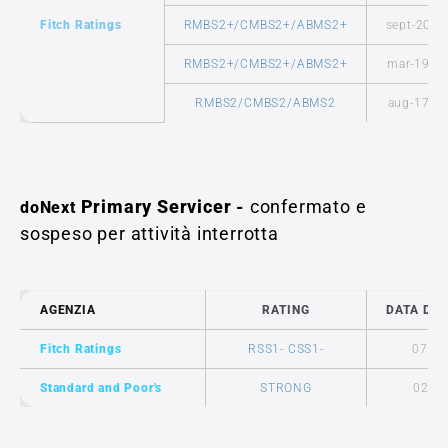
Fitch Ratings
RMBS2+/CMBS2+/ABMS2+
sept-20
RMBS2+/CMBS2+/ABMS2+
mar-19
RMBS2/CMBS2/ABMS2
aug-17
Primary Servicer -
confermato e
doNext
sospeso per attività interrotta
AGENZIA
RATING
DATA DI 
Fitch Ratings
RSS1- CSS1-
07-ma
Standard and Poor's
STRONG
02-ag