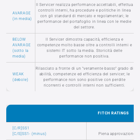
Il Servicer realizza performance accettabili, effettua
controlli interni, ha procedure e politiche in linea
AVARAGE
con gli standard di mercato e regolamentari; le
(in media)
performance del portafoglio in linea con le medie
del settore.
BELOW
Il Servicer dimostra capacità, efficienza e
AVARAGE
competenze molto basse oltre a controlli interni e
(sotto la
sistemi IT sotto la media. Storicità delle
media)
performance non positiva.
Rilasciato a fronte di un "veramente basso" grado di
WEAK
abilità, competenze ed efficienza del servicer; le
(debole)
performance non sono positive con perdite
ricorrenti e controlli interni non sufficienti.
FITCH RATINGS
[C/R]SS1
[C/S]SS1- (minus)
Piena approvazione c