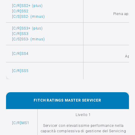
[C/R]SS2+ (plus)
[C/R]SS2
Piena appro
[C/S]SS2- (minus)
[C/R]SS3+ (plus)
[C/R]SS3
Pi
[C/S]SS3- (minus)
[C/R]SS4
Appro
[C/R]SS5
FITCH RATINGS MASTER SERVICER
Livello 1
[C/R]MS1
Servicer con elevatissime performance nella
capacità complessiva di gestione del Servicing