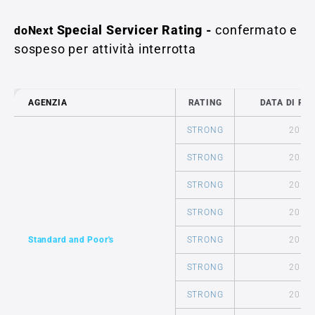
Special Servicer Rating -
confermato e
doNext
sospeso per attività interrotta
AGENZIA
RATING
DATA DI RI
STRONG
2019
STRONG
2017
STRONG
2016
STRONG
2015
Standard and Poor's
STRONG
2014
STRONG
2013
STRONG
2012