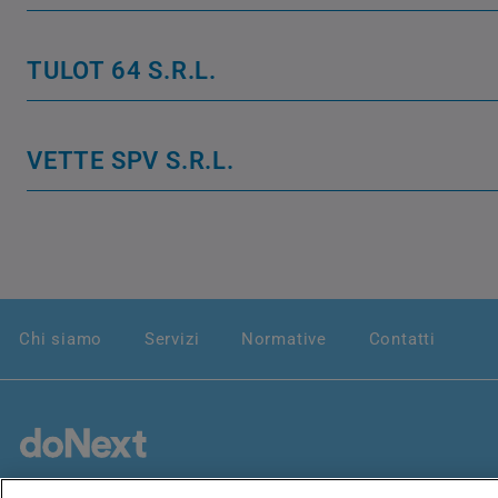
TULOT 64 S.R.L.
VETTE SPV S.R.L.
Chi siamo
Servizi
Normative
Contatti
doNext S.p.A. Via Curtatone, 3 00185 Roma