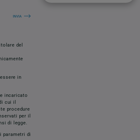
itolare del
 unicamente
 essere in
le incaricato
i cui il
ante procedure
servati per il
si di legge.
i parametri di