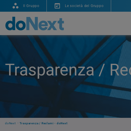
Il Gruppo
Le società del Gruppo
Trasparenza / Re
doNext
Trasparenza / Reclami - doNext