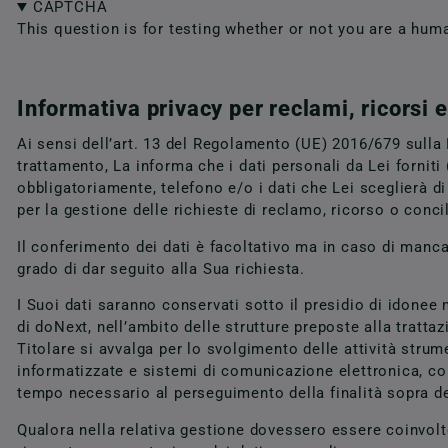
CAPTCHA
This question is for testing whether or not you are a hu
Informativa privacy per reclami, ricorsi 
Ai sensi dell’art. 13 del Regolamento (UE) 2016/679 sulla 
trattamento, La informa che i dati personali da Lei fornit
obbligatoriamente, telefono e/o i dati che Lei sceglierà d
per la gestione delle richieste di reclamo, ricorso o concil
Il conferimento dei dati è facoltativo ma in caso di manc
grado di dar seguito alla Sua richiesta.
I Suoi dati saranno conservati sotto il presidio di idonee
di doNext, nell’ambito delle strutture preposte alla trattazi
Titolare si avvalga per lo svolgimento delle attività strume
informatizzate e sistemi di comunicazione elettronica, con
tempo necessario al perseguimento della finalità sopra des
Qualora nella relativa gestione dovessero essere coinvolte 