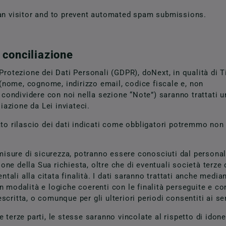
man visitor and to prevent automated spam submissions.
e conciliazione
Protezione dei Dati Personali (GDPR), doNext, in qualità di T
i (nome, cognome, indirizzo email, codice fiscale e, non
i condividere con noi nella sezione “Note”) saranno trattati
iazione da Lei inviateci.
ato rilascio dei dati indicati come obbligatori potremmo non
 misure di sicurezza, potranno essere conosciuti dal persona
one della Sua richiesta, oltre che di eventuali società terze d
ntali alla citata finalità. I dati saranno trattati anche medi
 modalità e logiche coerenti con le finalità perseguite e con
critta, o comunque per gli ulteriori periodi consentiti ai sen
terze parti, le stesse saranno vincolate al rispetto di idone