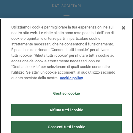
DATI SOCIETARI
NOTE LEGALI
Utilizziamo i cookie per migliorare la tua esperienza online sul
nostro sito web. Le visite al sito sono rese possibili dall'uso di
cookie proprietari e di terze parti, in particolare cookie
ANTIRICICLAGGIO
strettamente necessari, che ne consentono il funzionamento.
È possibile selezionare "Consenti tutti i cookie" per attivare
tutti i cookie, "Rifiuta tutti i cookie" per rifiutare tutti i cookie ad
eccezione dei cookie strettamente necessari, oppure
INFORMATIVA COOKIES
"Gestisci cookie" per selezionare di quali cookie consentire
l'utilizzo. Se attivi un cookie acconsenti al suo utilizzo secondo
quanto previsto dalla nostra
cookie policy
PILLAR III
Gestisci cookie
PRIVACY
Rifiuta tutti i cookie
TRASPARENZA/RECLAMI
Consenti tutti i cookie