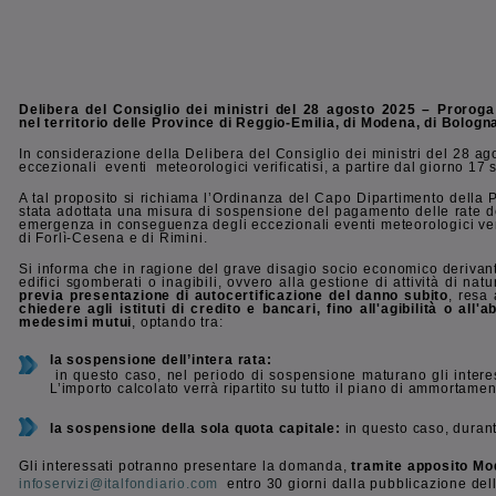
Delibera del Consiglio dei ministri del 28 agosto 2025 – Proroga
nel territorio delle Province di Reggio-Emilia, di Modena, di Bologn
In considerazione della Delibera del Consiglio dei ministri del 28 
eccezionali eventi meteorologici verificatisi, a partire dal giorno 17
A tal proposito si richiama l’Ordinanza del Capo Dipartimento della 
stata adottata una misura di sospensione del pagamento delle rate dei
emergenza in conseguenza degli eccezionali eventi meteorologici verif
di Forlì-Cesena e di Rimini.
Si informa che in ragione del grave disagio socio economico derivante d
edifici sgomberati o inagibili, ovvero alla gestione di attività di na
previa presentazione di autocertificazione del danno subito
, resa
chiedere agli istituti di credito e bancari, fino all'agibilità o 
medesimi mutui
, optando tra:
la sospensione dell’intera rata:
in questo caso, nel periodo di sospensione maturano gli interess
L’importo calcolato verrà ripartito su tutto il piano di ammortamen
la sospensione della sola quota capitale:
in questo caso, durant
Gli interessati potranno presentare la domanda,
tramite apposito Mo
infoservizi@italfondiario.com
entro 30 giorni dalla pubblicazione de