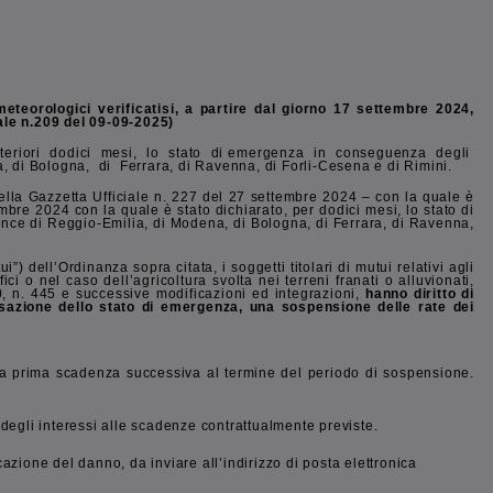
teorologici verificatisi, a partire dal giorno 17 settembre 2024,
ale n.209 del 09-09-2025)
di ulteriori dodici mesi, lo stato di emergenza in conseguenza degli
a, di Bologna, di Ferrara, di Ravenna, di Forli-Cesena e di Rimini.
ella Gazzetta Ufficiale n. 227 del 27 settembre 2024 – con la quale è
bre 2024 con la quale è stato dichiarato, per dodici mesi, lo stato di
vince di Reggio-Emilia, di Modena, di Bologna, di Ferrara, di Ravenna,
 dell’Ordinanza sopra citata, i soggetti titolari di mutui relativi agli
i o nel caso dell’agricoltura svolta nei terreni franati o alluvionati,
, n. 445 e successive modificazioni ed integrazioni,
hanno diritto di
cessazione dello stato di emergenza, una sospensione delle rate dei
alla prima scadenza successiva al termine del periodo di sospensione.
degli interessi alle scadenze contrattualmente previste.
azione del danno, da inviare all’indirizzo di posta elettronica