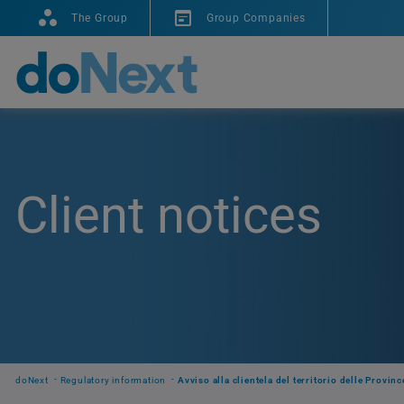
The Group
Group Companies
Client notices
doNext
Regulatory information
Avviso alla clientela del territorio delle Provin