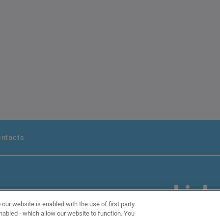
ntacts
Follow us on
 our website is enabled with the use of first party
 enabled - which allow our website to function. You