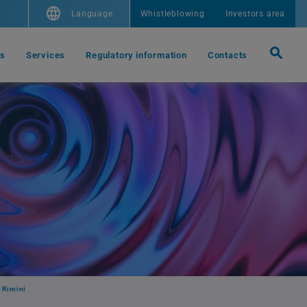
Language
Whistleblowing
Investors area
us
Services
Regulatory information
Contacts
i Rimini