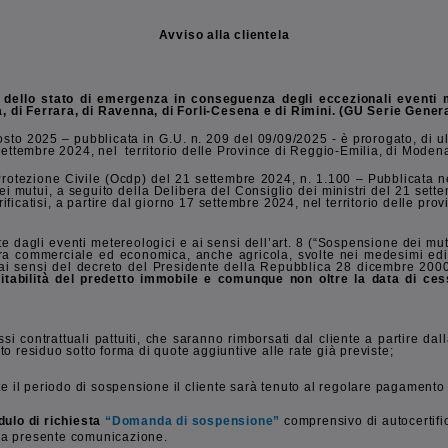
Avviso alla clientela
 dello stato di emergenza in conseguenza degli eccezionali eventi me
a, di Ferrara, di Ravenna, di Forli-Cesena e di Rimini
. (GU Serie Gener
agosto 2025 – pubblicata in G.U. n. 209 del 09/09/2025 - è prorogato, 
 settembre 2024, nel territorio delle Province di Reggio-Emilia, di Moden
Protezione Civile (Ocdp) del 21 settembre 2024, n. 1.100 – Pubblicata n
 mutui, a seguito della Delibera del Consiglio dei ministri del 21 settem
icatisi, a partire dal giorno 17 settembre 2024, nel territorio delle pro
agli eventi metereologici e ai sensi dell’art. 8 (“Sospensione dei mutui”)
tura commerciale ed economica, anche agricola, svolte nei medesimi edific
 ai sensi del decreto del Presidente della Repubblica 28 dicembre 2000
all'abitabilità del predetto immobile e comunque non oltre la data di 
i contrattuali pattuiti, che saranno rimborsati dal cliente a partire d
to residuo sotto forma di quote aggiuntive alle rate già previste;
e il periodo di sospensione il cliente sarà tenuto al regolare pagamento 
dulo di richiesta
“Domanda di sospensione”
comprensivo di autocertific
lla presente comunicazione.