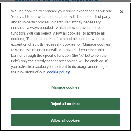
Pomarance, Santa Luce, Ponsacco e
We use cookies to enhance your online experience at our site.
Volterra in Provincia di Pisa e dei Comuni
Your visit to our website is enabled with the use of first party
di Rosignano Marittimo, di Collesalvetti e
and third-party cookies, in particular, strictly necessary
cookies - always enabled - which allow our website to
Cecina in Provincia di Livorno
function. You can select "Allow all cookies" to activate all
cookies, "Reject all cookies" to reject all cookies with the
Ocdpc n. 1127 del 14 gennaio 2025 – “Primi
exception of strictly necessary cookies, or "Manage cookies"
interventi urgenti di protezione civile in
to select which cookies will be activate. If you close this
banner through the specific function (the “X” button on the
conseguenza degli eccezionali eventi
right) only the strictly necessary cookies will be enabled. If
meteorologici verificatisi nei giorni 25 e 26
you activate a cookie you consent to its usage according to
the provisions of our
cookie policy
ottobre 2024 nel territorio dei Comuni di
Casciana Terme Lari, di Terricciola, di
Manage cookies
Castellina Marittima, di Riparbella, di
Pomarance, di Santa Luce, di Ponsacco e di
Reject all cookies
Volterra della Provincia di Pisa e dei Comuni di
Rosignano Marittimo, di Collesalvetti e di
Allow all cookies
Cecina della Provincia di Livorno.”
L
eggi