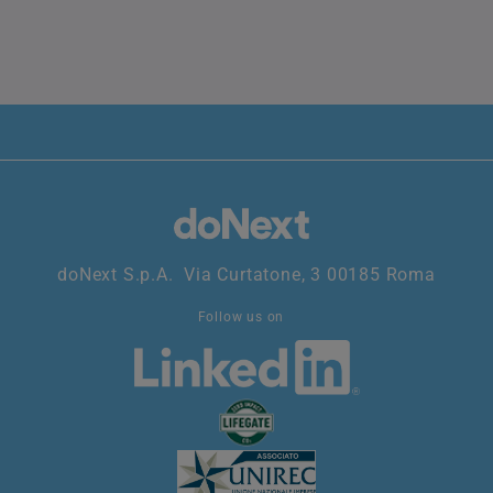
doNext S.p.A. Via Curtatone, 3 00185 Roma
Follow us on