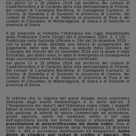
nei giorni 17 e 18 ottobre 2024 nel territorio dei comuni di
Castelfiorentino e di Certaldo della città metropolitana di Firenze,
dei comuni di Campiglia Marittima, di Castagneto Carducci, di
Cecina, di Sassetta e di Suvereto in provincia di Livorno, dei
comuni di Pomarance e di Volterra in provincia di Pisa e dei
comuni di Chiusdino, di Monteriggioni, di Siena e di Sovicille in
provincia di Siena.
A tal proposito si richiama l’Ordinanza del Capo Dipartimento
della Protezione Civile (Ocdp) del 6 dicembre 2024, n. 1.115 –
Pubblicata nella Gazzetta Ufficiale n. 294 del 16 dicembre 2024 –
con la quale è stata adottata una misura di sospensione del
pagamento delle rate dei mutui, a seguito della Delibera del
Consiglio dei ministri del 25 novembre 2024 con la quale è stato
dichiarato, per dodici mesi, lo stato di emergenza in conseguenza
degli eccezionali eventi meteorologici verificatisi
nei giorni 17 e 18 ottobre 2024 nel territorio dei comuni di
Castelfiorentino e di Certaldo della città metropolitana di Firenze,
dei comuni di Campiglia Marittima, di Castagneto Carducci, di
Cecina, di Sassetta e di Suvereto in provincia di Livorno, dei
comuni di Pomarance e di Volterra in provincia di Pisa e dei
comuni di Chiusdino, di Monteriggioni, di Siena e di Sovicille in
provincia di Siena
.
Si informa che in ragione del grave disagio socio economico
derivante dagli eventi metereologici e ai sensi dell’art. 3
(“Sospensione dei mutui”) dell’Ordinanza sopra citata, i soggetti
titolari di mutui relativi agli edifici sgomberati o inagibili, ovvero
alla gestione di attività di natura commerciale ed economica,
anche agricola, svolte nei medesimi edifici o nel caso
dell’agricoltura svolta nei terreni franati o alluvionati,
previa
presentazione di autocertificazione del danno subito
, resa ai
sensi del decreto del Presidente della Repubblica 28 dicembre
2000, n. 445 e successive modificazioni ed integrazioni,
hanno
diritto di chiedere agli istituti di credito e bancari, fino