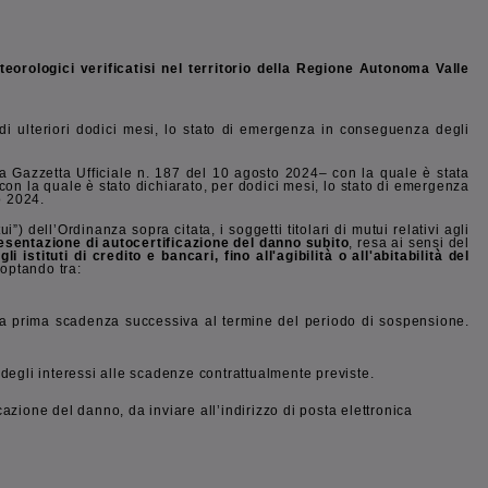
orologici verificatisi nel territorio della Regione Autonoma Valle
di ulteriori dodici mesi, lo stato di emergenza in conseguenza degli
la Gazzetta Ufficiale n. 187 del 10 agosto 2024– con la quale è stata
con la quale è stato dichiarato, per dodici mesi, lo stato di emergenza
o 2024.
 dell’Ordinanza sopra citata, i soggetti titolari di mutui relativi agli
esentazione di autocertificazione del danno subito
, resa ai sensi del
i istituti di credito e bancari, fino all'agibilità o all'abitabilità del
 optando tra:
alla prima scadenza successiva al termine del periodo di sospensione.
degli interessi alle scadenze contrattualmente previste.
azione del danno, da inviare all’indirizzo di posta elettronica