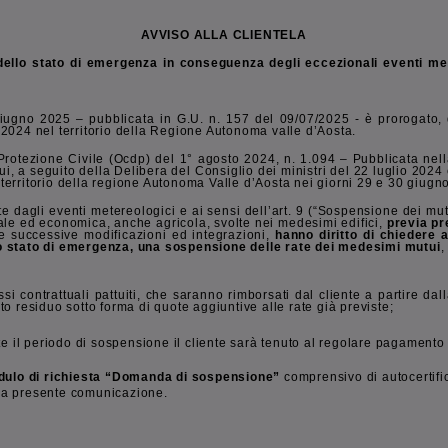
AVVISO ALLA CLIENTELA
dello stato di emergenza in conseguenza degli eccezionali eventi mete
giugno 2025 – pubblicata in G.U. n. 157 del 09/07/2025 - è prorogato, 
o 2024 nel territorio della Regione Autonoma valle d’Aosta.
Protezione Civile (Ocdp) del 1° agosto 2024, n. 1.094 – Pubblicata nel
 a seguito della Delibera del Consiglio dei ministri del 22 luglio 2024 
 territorio della regione Autonoma Valle d’Aosta nei giorni 29 e 30 giugn
agli eventi metereologici e ai sensi dell’art. 9 (“Sospensione dei mutui”)
iale ed economica, anche agricola, svolte nei medesimi edifici,
previa pr
e successive modificazioni ed integrazioni,
hanno diritto di chiedere agl
o stato di emergenza, una sospensione delle rate dei medesimi mutui
,
i contrattuali pattuiti, che saranno rimborsati dal cliente a partire d
to residuo sotto forma di quote aggiuntive alle rate già previste;
e il periodo di sospensione il cliente sarà tenuto al regolare pagamento 
dulo di richiesta “Domanda di sospensione”
comprensivo di autocertific
lla presente comunicazione.