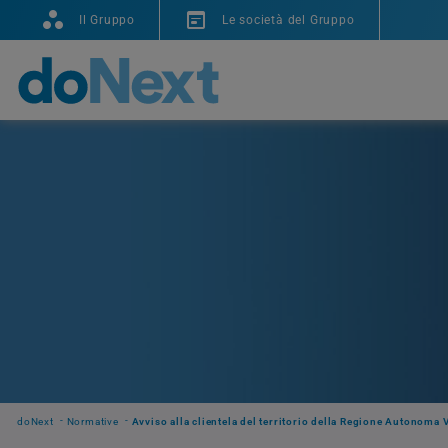
Il Gruppo
Le società del Gruppo
doNext
Normative
Avviso alla clientela del territorio della Regione Autonoma 