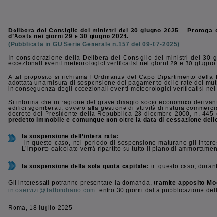
Delibera del Consiglio dei ministri del 30 giugno 2025 – Proroga 
d’Aosta nei giorni 29 e 30 giugno 2024.
(Pubblicata in GU Serie Generale n.157 del 09-07-2025)
In considerazione della Delibera del Consiglio dei ministri del 30 
eccezionali eventi meteorologici verificatisi nei giorni 29 e 30 giugn
A tal proposito si richiama l’Ordinanza del Capo Dipartimento della 
adottata una misura di sospensione del pagamento delle rate dei mutui,
in conseguenza degli eccezionali eventi meteorologici verificatisi nel
Si informa che in ragione del grave disagio socio economico derivante d
edifici sgomberati, ovvero alla gestione di attività di natura commerc
decreto del Presidente della Repubblica 28 dicembre 2000, n. 445 
predetto immobile e comunque non oltre la data di cessazione dell
la sospensione dell’intera rata:
in questo caso, nel periodo di sospensione maturano gli interess
L’importo calcolato verrà ripartito su tutto il piano di ammortamen
la sospensione della sola quota capitale:
in questo caso, durant
Gli interessati potranno presentare la domanda,
tramite apposito Mo
infoservizi@italfondiario.com
entro 30 giorni dalla pubblicazione de
Roma, 18 luglio 2025