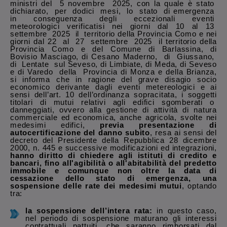
ministri del 5 novembre 2025, con la quale è stato
dichiarato, per dodici mesi, lo stato di emergenza
in conseguenza degli eccezionali eventi
meteorologici verificatisi nei giorni dal 10 al 13
settembre 2025 il territorio della Provincia Como e nei
giorni dal 22 al 27 settembre 2025 il territorio della
Provincia Como e del Comune di Barlassina, di
Bovisio Masciago, di Cesano Maderno, di Giussano,
di Lentate sul Seveso, di Limbiate, di Meda, di Seveso
e di Varedo della Provincia di Monza e della Brianza,
si informa che in ragione del grave disagio socio
economico derivante dagli eventi metereologici e ai
sensi dell’art. 10 dell’ordinanza sopracitata, i soggetti
titolari di mutui relativi agli edifici sgomberati o
danneggiati, ovvero alla gestione di attività di natura
commerciale ed economica, anche agricola, svolte nei
medesimi edifici,
previa presentazione di
autocertificazione del danno subito
, resa ai sensi del
decreto del Presidente della Repubblica 28 dicembre
2000, n. 445 e successive modificazioni ed integrazioni,
hanno diritto di chiedere agli istituti di credito e
bancari, fino all'agibilità o all'abitabilità del predetto
immobile e comunque non oltre la data di
cessazione dello stato di emergenza, una
sospensione delle rate dei medesimi mutui
, optando
tra:
la sospensione dell’intera rata:
in questo caso,
nel periodo di sospensione maturano gli interessi
contrattuali pattuiti, che saranno rimborsati dal