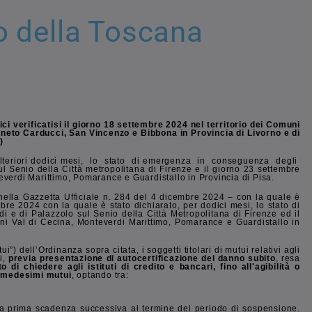
io della Toscana
i verificatisi il giorno 18 settembre 2024 nel territorio dei Comuni
agneto Carducci, San Vincenzo e Bibbona in Provincia di Livorno e di
)
di ulteriori dodici mesi, lo stato di emergenza in conseguenza degli
ul Senio della Città metropolitana di Firenze e il giorno 23 settembre
verdi Marittimo, Pomarance e Guardistallo in Provincia di Pisa.
nella Gazzetta Ufficiale n. 284 del 4 dicembre 2024 – con la quale è
bre 2024 con la quale è stato dichiarato, per dodici mesi, lo stato di
i e di Palazzolo sul Senio della Città Metropolitana di Firenze ed il
ni Val di Cecina, Monteverdi Marittimo, Pomarance e Guardistallo in
 dell’Ordinanza sopra citata, i soggetti titolari di mutui relativi agli
i,
previa presentazione di autocertificazione del danno subito
, resa
to di chiedere agli istituti di credito e bancari, fino all'agibilità o
i medesimi mutui
, optando tra:
alla prima scadenza successiva al termine del periodo di sospensione.