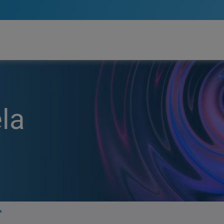
ela
a