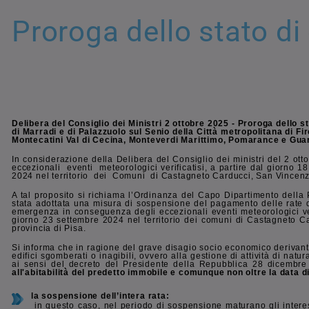
Proroga dello stato di
Delibera del Consiglio dei Ministri 2 ottobre 2025 - Proroga dello 
di Marradi e di Palazzuolo sul Senio della Città metropolitana di F
Montecatini Val di Cecina, Monteverdi Marittimo, Pomarance e Guard
In considerazione della Delibera del Consiglio dei ministri del 2 o
eccezionali eventi meteorologici verificatisi, a partire dal giorno 1
2024 nel territorio dei Comuni di Castagneto Carducci, San Vincenzo 
A tal proposito si richiama l’Ordinanza del Capo Dipartimento della
stata adottata una misura di sospensione del pagamento delle rate dei
emergenza in conseguenza degli eccezionali eventi meteorologici veri
giorno 23 settembre 2024 nel territorio dei comuni di Castagneto C
provincia di Pisa.
Si informa che in ragione del grave disagio socio economico derivante d
edifici sgomberati o inagibili, ovvero alla gestione di attività di na
ai sensi del decreto del Presidente della Repubblica 28 dicembre
all'abitabilità del predetto immobile e comunque non oltre la data
la sospensione dell’intera rata:
in questo caso, nel periodo di sospensione maturano gli interess