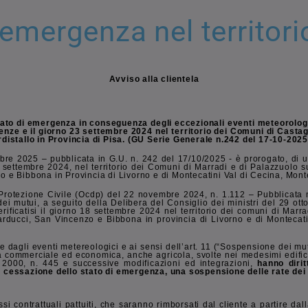
 emergenza nel territor
Avviso alla clientela
stato di emergenza in conseguenza degli eccezionali eventi meteorologic
irenze e il giorno 23 settembre 2024 nel territorio dei Comuni di Cast
istallo in Provincia di Pisa. (GU Serie Generale n.242 del 17-10-2025
ttobre 2025 – pubblicata in G.U. n. 242 del 17/10/2025 - è prorogato, 
8 settembre 2024, nel territorio dei Comuni di Marradi e di Palazzuolo s
e Bibbona in Provincia di Livorno e di Montecatini Val di Cecina, Monte
 Protezione Civile (Ocdp) del 22 novembre 2024, n. 1.112 – Pubblicata 
 mutui, a seguito della Delibera del Consiglio dei ministri del 29 otto
ficatisi il giorno 18 settembre 2024 nel territorio dei comuni di Marrad
arducci, San Vincenzo e Bibbona in provincia di Livorno e di Montecati
agli eventi metereologici e ai sensi dell’art. 11 (“Sospensione dei mutui”)
tura commerciale ed economica, anche agricola, svolte nei medesimi edific
 2000, n. 445 e successive modificazioni ed integrazioni,
hanno dirit
 di cessazione dello stato di emergenza, una sospensione delle rate de
i contrattuali pattuiti, che saranno rimborsati dal cliente a partire d