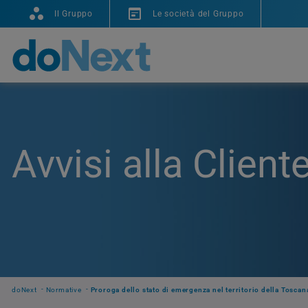
Il Gruppo
Le società del Gruppo
Avvisi alla Client
doNext
Normative
Proroga dello stato di emergenza nel territorio della Toscan