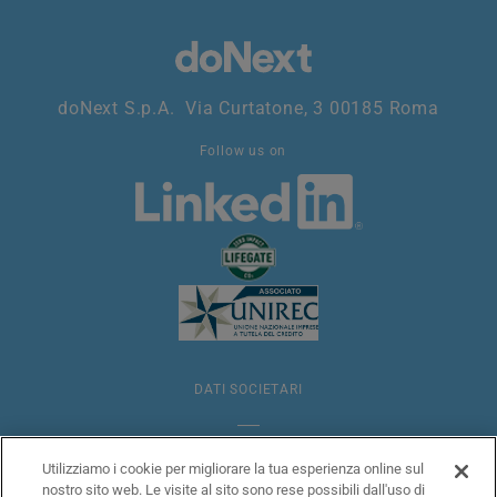
doNext S.p.A. Via Curtatone, 3 00185 Roma
Follow us on
DATI SOCIETARI
NOTE LEGALI
Utilizziamo i cookie per migliorare la tua esperienza online sul
nostro sito web. Le visite al sito sono rese possibili dall'uso di