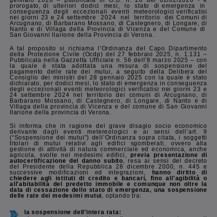
gennaio 2026 – pubblicata in G.U. n. 26 del 02/02/2026 - è
prorogato, di ulteriori dodici mesi, lo stato di emergenza in
conseguenza degli eccezionali eventi meteorologici verificatisi
nei giorni 23 e 24 settembre 2024 nel territorio dei Comuni di
Arcugnano, di Barbarano Mossano, di Castegnero, di Longare, di
Nanto e di Villaga della Provincia di Vicenza e del Comune di
San Giovanni Ilarione della Provincia di Verona.
A tal proposito si richiama l’Ordinanza del Capo Dipartimento
della Protezione Civile (Ocdp) del 27 febbraio 2025, n. 1.131 –
Pubblicata nella Gazzetta Ufficiale n. 56 dell’8 marzo 2025 – con
la quale è stata adottata una misura di sospensione del
pagamento delle rate dei mutui, a seguito della Delibera del
Consiglio dei ministri del 28 gennaio 2025 con la quale è stato
dichiarato, per dodici mesi, lo stato di emergenza in conseguenza
degli eccezionali eventi meteorologici verificatisi nei giorni 23 e
24 settembre 2024 nel territorio dei comuni di Arcugnano, di
Barbarano Mossano, di Castegnero, di Longare, di Nanto e di
Villaga della provincia di Vicenza e del comune di San Giovanni
Ilarione della provincia di Verona.
Si informa che in ragione del grave disagio socio economico
derivante dagli eventi metereologici e ai sensi dell’art. 9
(“Sospensione dei mutui”) dell’Ordinanza sopra citata, i soggetti
titolari di mutui relativi agli edifici sgomberati, ovvero alla
gestione di attività di natura commerciale ed economica, anche
agricola, svolte nei medesimi edifici,
previa presentazione di
autocertificazione del danno subito
, resa ai sensi del decreto
del Presidente della Repubblica 28 dicembre 2000, n. 445 e
successive modificazioni ed integrazioni,
hanno diritto di
chiedere agli istituti di credito e bancari, fino all'agibilità o
all'abitabilità del predetto immobile e comunque non oltre la
data di cessazione dello stato di emergenza, una sospensione
delle rate dei medesimi mutui
, optando tra:
la sospensione dell’intera rata: