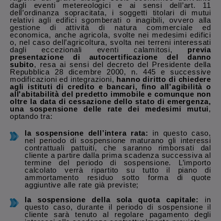
dagli eventi metereologici e ai sensi dell’art. 11
dell’ordinanza sopracitata, i soggetti titolari di mutui
relativi agli edifici sgomberati o inagibili, ovvero alla
gestione di attività di natura commerciale ed
economica, anche agricola, svolte nei medesimi edifici
o, nel caso dell’agricoltura, svolta nei terreni interessati
dagli eccezionali eventi calamitosi,
previa
presentazione di autocertificazione del danno
subito
, resa ai sensi del decreto del Presidente della
Repubblica 28 dicembre 2000, n. 445 e successive
modificazioni ed integrazioni,
hanno diritto di chiedere
agli istituti di credito e bancari, fino all'agibilità o
all'abitabilità del predetto immobile e comunque non
oltre la data di cessazione dello stato di emergenza,
una sospensione delle rate dei medesimi mutui
,
optando tra:
la sospensione dell’intera rata:
in questo caso,
nel periodo di sospensione maturano gli interessi
contrattuali pattuiti, che saranno rimborsati dal
cliente a partire dalla prima scadenza successiva al
termine del periodo di sospensione. L’importo
calcolato verrà ripartito su tutto il piano di
ammortamento residuo sotto forma di quote
aggiuntive alle rate già previste;
la sospensione della sola quota capitale:
in
questo caso, durante il periodo di sospensione il
cliente sarà tenuto al regolare pagamento degli