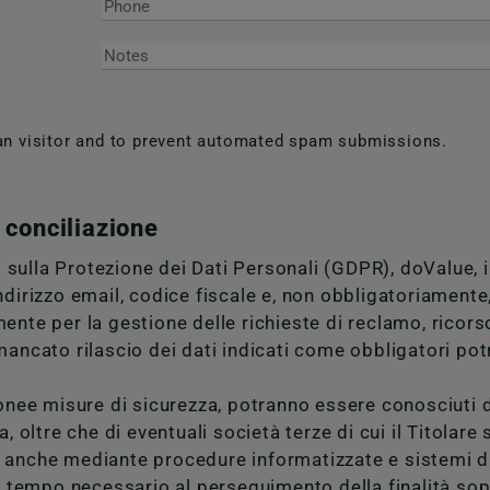
man visitor and to prevent automated spam submissions.
e conciliazione
sulla Protezione dei Dati Personali (GDPR), doValue, in
ndirizzo email, codice fiscale e, non obbligatoriamente,
ente per la gestione delle richieste di reclamo, ricorso
 mancato rilascio dei dati indicati come obbligatori p
idonee misure di sicurezza, potranno essere conosciuti 
, oltre che di eventuali società terze di cui il Titolare
ttati anche mediante procedure informatizzate e sistemi
il tempo necessario al perseguimento della finalità sop