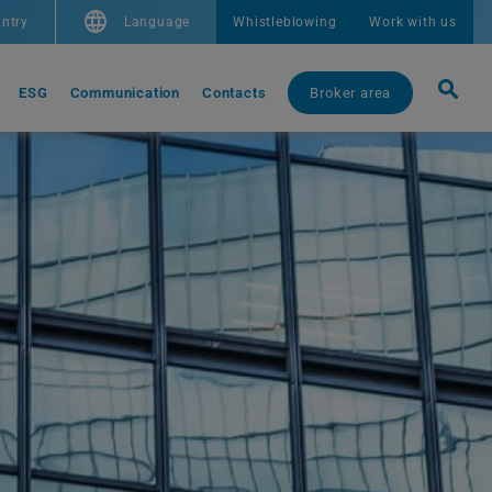
ntry
Language
Whistleblowing
Work with us
ESG
Communication
Contacts
Broker area