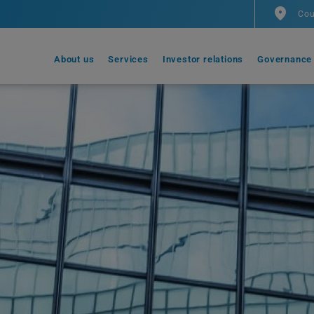
Cou
About us
Services
Investor relations
Governance