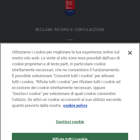
RECLAMI, RICORSI E CONCILIAZIONE
INFORMATIVA COOKIES
Utilizziamo i cookie per migliorare la tua esperienza online sul
nostro sito web. Le visite al sito sono rese possibili dall'uso di
cookie proprietari e di terze parti, in particolare cookie
DATI SOCIETARI
strettamente necessari, che ne consentono il funzionamento.
È possibile selezionare "Consenti tutti i cookie" per attivare
tutti i cookie, "Rifiuta tutti i cookie" per rifiutare tutti i cookie ad
eccezione dei cookie strettamente necessari, oppure
LEGAL DISCLAIMER
"Gestisci cookie" per selezionare di quali cookie consentire
l'utilizzo. Se attivi un cookie acconsenti al suo utilizzo secondo
quanto previsto dalla nostra
cookie policy
PRIVACY
Gestisci cookie
LEGGE 62/2001
Rifiuta tutti i cookie