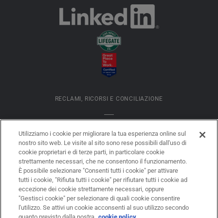
RECLAMI, RICORSI E CONCILIAZIONE
INFORMATIVA COOKIES
Utilizziamo i cookie per migliorare la tua esperienza online sul
nostro sito web. Le visite al sito sono rese possibili dall'uso di
cookie proprietari e di terze parti, in particolare cookie
DATI SOCIETARI
strettamente necessari, che ne consentono il funzionamento.
È possibile selezionare "Consenti tutti i cookie" per attivare
tutti i cookie, "Rifiuta tutti i cookie" per rifiutare tutti i cookie ad
eccezione dei cookie strettamente necessari, oppure
LEGAL DISCLAIMER
"Gestisci cookie" per selezionare di quali cookie consentire
l'utilizzo. Se attivi un cookie acconsenti al suo utilizzo secondo
quanto previsto dalla nostra
cookie policy