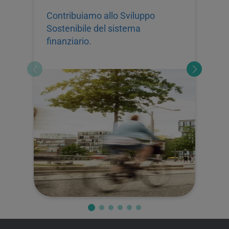
Il
int
Contribuiamo allo Sviluppo
str
Sostenibile del sistema
finanziario.