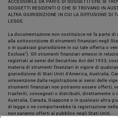
ACCESSIBILE DA PARTE DI SOGGETTI CHE SI TRO
SOGGETTI RESIDENTI O CHE SI TROVANO IN AUS
ALTRA GIURISDIZIONE IN CUI LA DIFFUSIONE DI
LEGGE.
La documentazione non costituisce né fa parte di un
alla sottoscrizione di strumenti finanziari negli St
o in qualsiasi giurisdizione in cui tale offerta o vend
Chi siamo
Servizi
Escluse"). Gli strumenti finanziari emessi in relaz
registrati ai sensi del Securities Act del 1933, cos
materia di strumenti finanziari in vigore di qualsias
giurisdizione di Stati Uniti d'America, Australia, 
doValue S.p.A. Viale del Commercio 47 37135, Verona VR
un'esenzione dalla registrazione ai sensi delle vigen
dovalue.pec@actaliscertymail.it
strumenti finanziari non potranno essere offerti, ven
trasferiti, consegnati o distribuiti, direttamente o 
Australia, Canada, Giappone o in qualsiasi altra gi
RECLAMI, RICORSI E CONCILIAZIONE
INFORMATIVA 
di legge o ne comporterebbe la registrazione nella r
non saranno offerti al pubblico negli Stati Uniti.