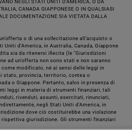
VANO NEGLI STATI UNITI D'AMERICA, O DA
TRALIA, CANADA GIAPPONESE O IN QUALSIASI
 TALE DOCUMENTAZIONE SIA VIETATA DALLA
'offerta o di una sollecitazione all'acquisto o
ati Uniti d'America, in Australia, Canada, Giappone
ita sia da ritenersi illecita (le "Giurisdizioni
Investor relations
Governance
Comunicazione
ione ad un'offerta non sono stati e non saranno
ì come modificato, né ai sensi delle leggi in
i stato, provincia, territorio, contea o
Canada o Giappone. Pertanto, salvo in presenza di
ti leggi in materia di strumenti finanziari, tali
duti, rivenduti, assunti, esercitati, rinunciati,
Follow us on
indirettamente, negli Stati Uniti d'America, in
urisdizione dove ciò costituirebbe una violazione
COOKIES
DATI SOCIETARI
LEGAL DISCLAIMER
PRIVACY
LEGGE 62/2001
I
ispettiva giurisdizione. Gli strumenti finanziari