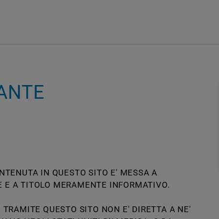
Pae
Chi siamo
Servizi
Investor relations
Governanc
tuzionale
camento
TANTE
NTENUTA IN QUESTO SITO E' MESSA A
zionale
DE E A TITOLO MERAMENTE INFORMATIVO.
TRAMITE QUESTO SITO NON E' DIRETTA A NE'