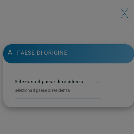
se
Language
Whistleblowing
Lavora con noi
X
e
ESG
Comunicazione
Contatti
Area broker
PAESE DI ORIGINE
Seleziona il paese di residenza