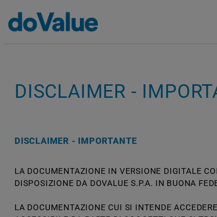
Il Gruppo
Le società del Gruppo
Home
Investor relations
IPO
Comunicati stampa
Risultati collocamento isti
Risultati collo
DISCLAIMER - IMPOR
istituzionale
DISCLAIMER - IMPORTANTE
Gio, 07/13/2017 - 18:11
LA DOCUMENTAZIONE IN VERSIONE DIGITALE CO
Ore 8:00 CET - Risultati collocamento istitu
DISPOSIZIONE DA DOVALUE S.P.A. IN BUONA FE
LA DOCUMENTAZIONE CUI SI INTENDE ACCEDERE 
Leggi il Comunicato Stampa