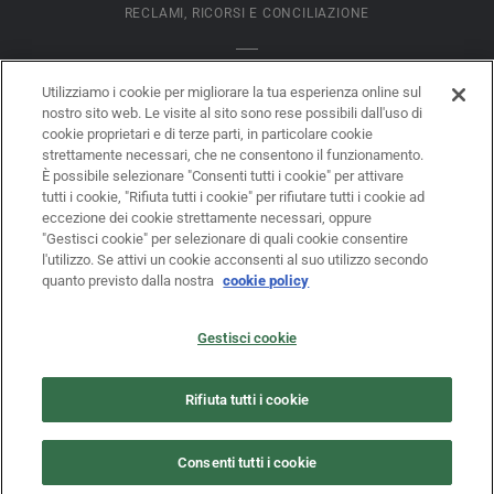
RECLAMI, RICORSI E CONCILIAZIONE
INFORMATIVA COOKIES
Utilizziamo i cookie per migliorare la tua esperienza online sul
nostro sito web. Le visite al sito sono rese possibili dall'uso di
cookie proprietari e di terze parti, in particolare cookie
DATI SOCIETARI
strettamente necessari, che ne consentono il funzionamento.
È possibile selezionare "Consenti tutti i cookie" per attivare
tutti i cookie, "Rifiuta tutti i cookie" per rifiutare tutti i cookie ad
eccezione dei cookie strettamente necessari, oppure
LEGAL DISCLAIMER
"Gestisci cookie" per selezionare di quali cookie consentire
l'utilizzo. Se attivi un cookie acconsenti al suo utilizzo secondo
quanto previsto dalla nostra
cookie policy
PRIVACY
Gestisci cookie
LEGGE 62/2001
Rifiuta tutti i cookie
INFORMATIVA SUL TRATTAMENTO DEI DATI PERSONALI
Consenti tutti i cookie