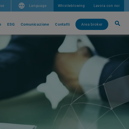
se
Language
Whistleblowing
Lavora con noi
e
ESG
Comunicazione
Contatti
Area broker