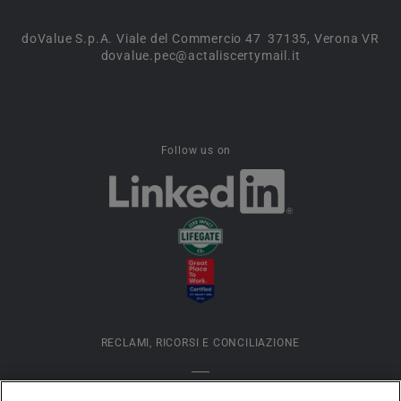
doValue S.p.A. Viale del Commercio 47 37135, Verona VR
dovalue.pec@actaliscertymail.it
Follow us on
RECLAMI, RICORSI E CONCILIAZIONE
INFORMATIVA COOKIES